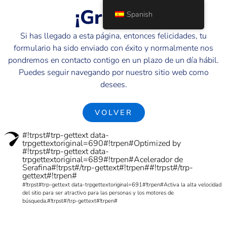
¡Gracias!
Spanish
Si has llegado a esta página, entonces felicidades, tu
formulario ha sido enviado con éxito y normalmente nos
pondremos en contacto contigo en un plazo de un día hábil.
Puedes seguir navegando por nuestro sitio web como
desees.
VOLVER
#!trpst#trp-gettext data-
trpgettextoriginal=690#!trpen#Optimized by
#!trpst#trp-gettext data-
trpgettextoriginal=689#!trpen#Acelerador de
Serafina#!trpst#/trp-gettext#!trpen##!trpst#/trp-
gettext#!trpen#
#!trpst#trp-gettext data-trpgettextoriginal=691#!trpen#Activa la alta velocidad
del sitio para ser atractivo para las personas y los motores de
búsqueda.#!trpst#/trp-gettext#!trpen#