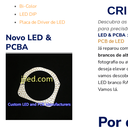
Bi-Color
CRI
LED DIP
Descubra as 
Placa de Driver de LED
para precisã
LED & PCBA
Novo LED &
PCB de LED
PCBA
Já reparou co
brancos de al
fotografia ou 
deseja elevar 
vamos descobri
LED branco RA
Vamos lá.
Por 