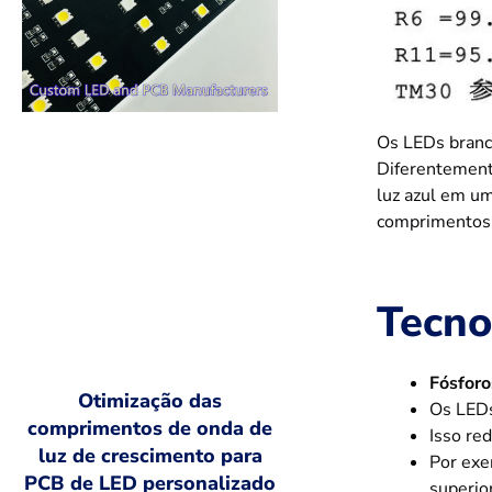
Os LEDs branc
Diferentement
luz azul em um
comprimentos 
Tecno
Fósforo
Otimização das
Os LEDs
comprimentos de onda de
Isso re
luz de crescimento para
Por exe
PCB de LED personalizado
superio