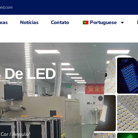
led.com
xas
Notícias
Contato
Portuguese
B De LED
 Cor / Ângulo