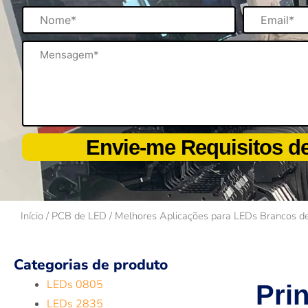
Nome
Email
Mensagem
Envie-me Requisitos 
Início
/
PCB de LED
/ Melhores Aplicações para LEDs Brancos d
Categorias de produto
LEDs 0805
Pri
LEDs 2835