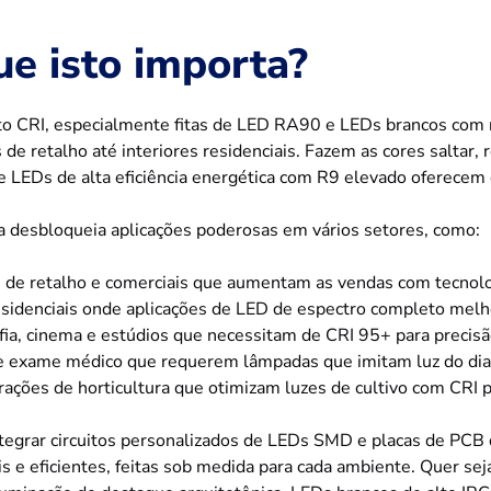
ue isto importa?
to CRI, especialmente fitas de LED RA90 e LEDs brancos com r
 de retalho até interiores residenciais. Fazem as cores saltar,
e LEDs de alta eficiência energética com R9 elevado oferecem 
a desbloqueia aplicações poderosas em vários setores, como:
 de retalho e comerciais que aumentam as vendas com tecnolo
esidenciais onde aplicações de LED de espectro completo melho
fia, cinema e estúdios que necessitam de CRI 95+ para precisã
e exame médico que requerem lâmpadas que imitam luz do dia 
rações de horticultura que otimizam luzes de cultivo com CRI p
tegrar circuitos personalizados de LEDs SMD e placas de PCB d
is e eficientes, feitas sob medida para cada ambiente. Quer se