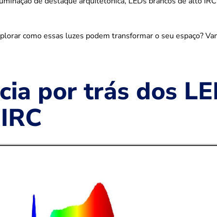
luminação de destaque arquitetônica, LEDs brancos de alto I
plorar como essas luzes podem transformar o seu espaço? Vamos
cia por trás dos L
 IRC