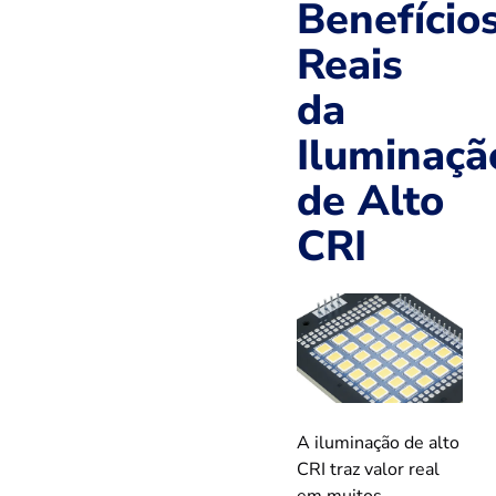
Benefício
Reais
da
Iluminaçã
de Alto
CRI
A iluminação de alto
CRI traz valor real