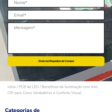
Email
Mensagem
Envie-me Requisitos de Compra
Início
/
PCB de LED
/ Benefícios da Iluminação com Alto
CRI para Cores Verdadeiras e Conforto Visual
Categorias de