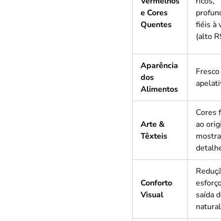
Vermelhos
ricos,
e Cores
profun
Quentes
fiéis à 
(alto R
Aparência
Fresco
dos
apelat
Alimentos
Cores f
Arte &
ao orig
Têxteis
mostr
detalh
Reduçã
Conforto
esforç
Visual
saída d
natural