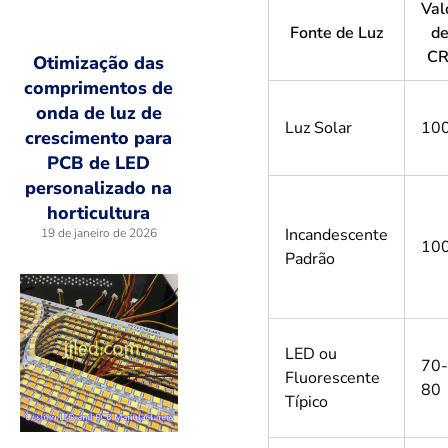
Val
Fonte de Luz
d
CR
Otimização das
comprimentos de
onda de luz de
Luz Solar
10
crescimento para
PCB de LED
personalizado na
horticultura
Incandescente
19 de janeiro de 2026
10
Padrão
LED ou
70-
Fluorescente
80
Típico