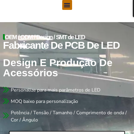
Menu
Ir
para
o
conteúdo
OEM / ODM / Design / SMT de LED
Fabricante De PCB De LED
Design E Produção De
Acessórios
Personalize para mais parâmetros de LED
MOQ baixo para personalização
Potência / Tensão / Tamanho / Comprimento de onda /
Cor / Ângulo
Nome