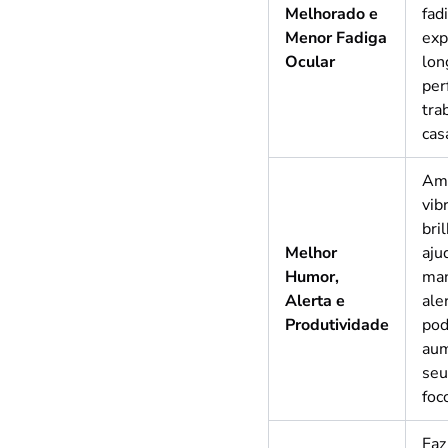
Melhorado e
fad
Menor Fadiga
exp
Ocular
lon
per
tra
cas
Am
vib
bri
Melhor
aju
Humor,
man
Alerta e
ale
Produtividade
po
aum
seu
foc
Faz