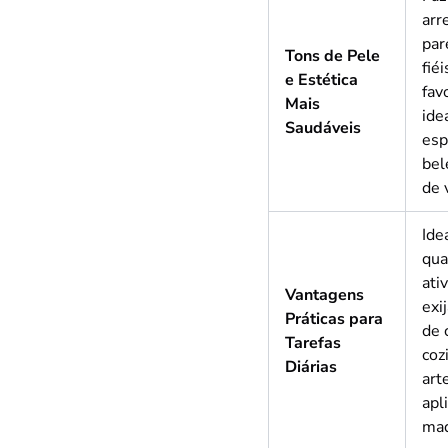
arr
par
Tons de Pele
fiéi
e Estética
fav
Mais
ide
Saudáveis
esp
bel
de 
Ide
qua
ati
Vantagens
exi
Práticas para
de
Tarefas
coz
Diárias
art
apl
maq