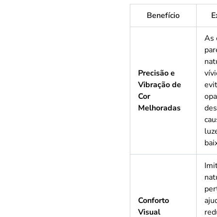
Benefício
E
As 
pa
nat
Precisão e
vív
Vibração de
evi
Cor
opa
Melhoradas
des
cau
luz
bai
Imi
nat
per
Conforto
aju
Visual
red