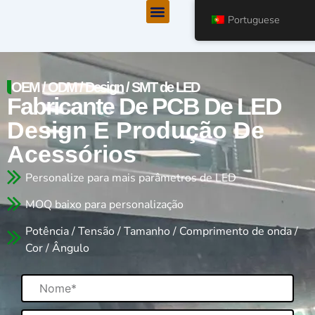
Menu
Ir
Portuguese
para
o
conteúdo
OEM / ODM / Design / SMT de LED
Fabricante De PCB De LED
Design E Produção De
Acessórios
Personalize para mais parâmetros de LED
MOQ baixo para personalização
Potência / Tensão / Tamanho / Comprimento de onda /
Cor / Ângulo
Nome