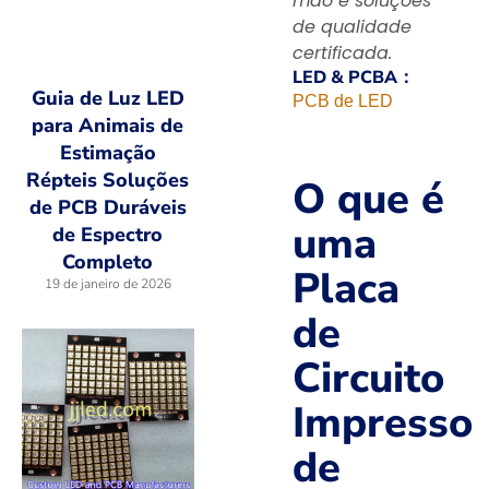
mão e soluções
de qualidade
certificada.
LED & PCBA：
Guia de Luz LED
PCB de LED
para Animais de
Estimação
Répteis Soluções
O que é
de PCB Duráveis
uma
de Espectro
Completo
Placa
19 de janeiro de 2026
de
Circuito
Impresso
de