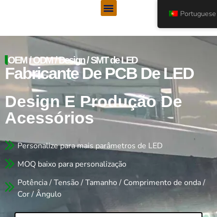
Menu
Ir
Portuguese
para
o
conteúdo
OEM / ODM / Design / SMT de LED
Fabricante De PCB De LED
Design E Produção De
Acessórios
Personalize para mais parâmetros de LED
MOQ baixo para personalização
Potência / Tensão / Tamanho / Comprimento de onda /
Cor / Ângulo
Nome