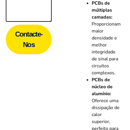
PCBs de
múltiplas
camadas:
Proporcionam
maior
Contacte-
densidade e
Nos
melhor
integridade
de sinal para
circuitos
complexos.
PCBs de
núcleo de
alumínio:
Oferece uma
dissipação de
calor
superior,
perfeito para