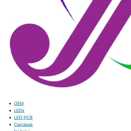
OEM
LEDs
LED-PCB
Carcasas