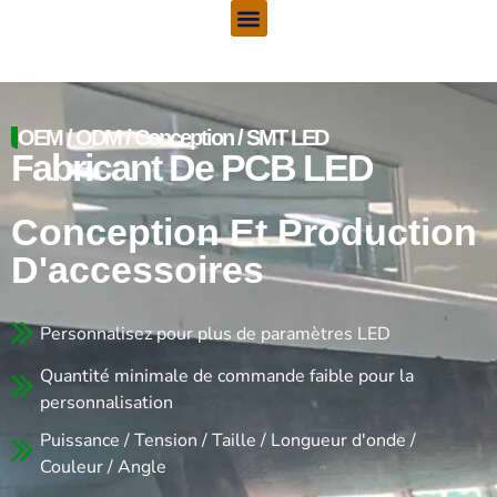
Menu
Aller
au
contenu
OEM / ODM / Conception / SMT LED
Fabricant De PCB LED
Conception Et Production
D'accessoires
Personnalisez pour plus de paramètres LED
Quantité minimale de commande faible pour la
personnalisation
Puissance / Tension / Taille / Longueur d'onde /
Couleur / Angle