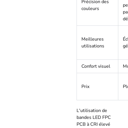
Précision des
pe
couleurs
pa
dé
Meilleures
Éc
utilisations
gé
Confort visuel
M
Prix
Pl
L'utilisation de
bandes LED FPC
PCB à CRI élevé