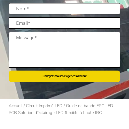
Nom
Email
Message
Envoyez-moi les exigences d'achat
Accueil
/
Circuit imprimé LED
/ Guide de bande FPC LED
PCB Solution d’éclairage LED flexible à haute IRC