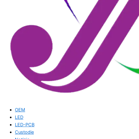
OEM
LED
LED-PCB
Custodie