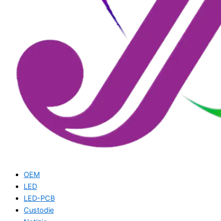
OEM
LED
LED-PCB
Custodie