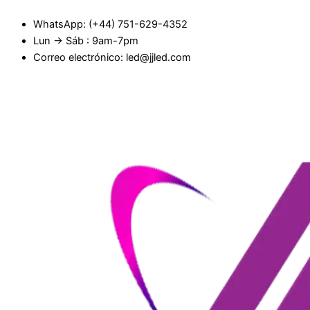
Saltar
WhatsApp: (+44) 751-629-4352
al
Lun → Sáb : 9am-7pm
contenido
Correo electrónico: led@jjled.com