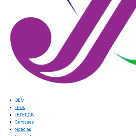
OEM
LEDs
LED-PCB
Carcasas
Noticias