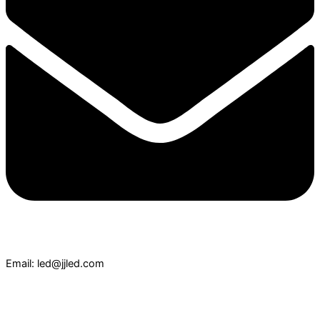
Email: led@jjled.com