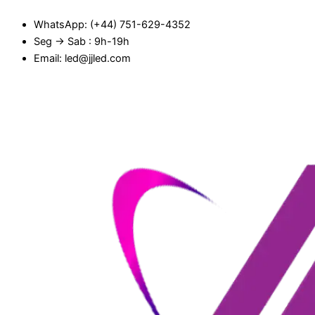
Ir
WhatsApp: (+44) 751-629-4352
para
Seg → Sab : 9h-19h
o
Email: led@jjled.com
conteúdo