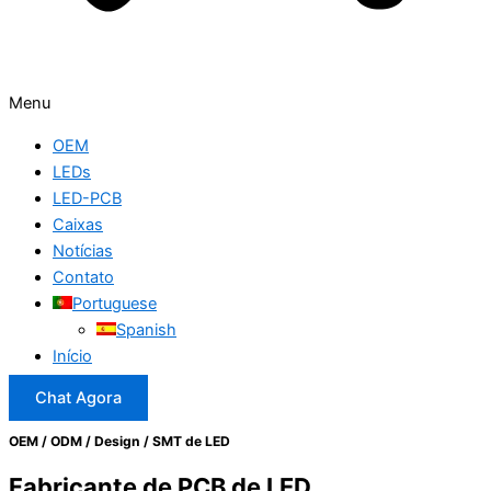
Menu
OEM
LEDs
LED-PCB
Caixas
Notícias
Contato
Portuguese
Spanish
Início
Chat Agora
OEM / ODM / Design / SMT de LED
Fabricante de PCB de LED