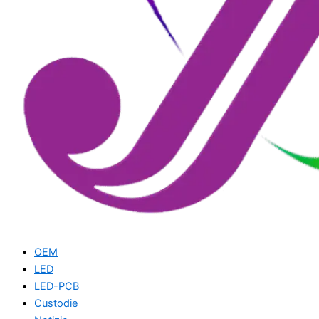
OEM
LED
LED-PCB
Custodie