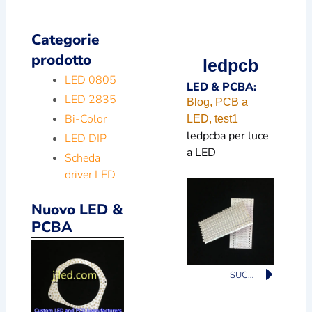
Categorie
prodotto
ledpcb
LED 0805
LED & PCBA:
LED 2835
Blog
,
PCB a
Bi-Color
LED
,
test1
ledpcba per luce
LED DIP
a LED
Scheda
driver LED
Nuovo LED &
PCBA
Succ
SUCCESSIVO