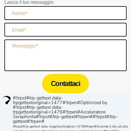
Lascia il tuo messaggio:
Nome
Email
Messaggio
Contattaci
#!trpst#trp-gettext data-
trpgettextoriginal=1477#!trpen#Optimized by
#!trpst#trp-gettext data-
trpgettextoriginal=1476#!trpen#Acceleratore
Seraphinite#!trpst#/trp-gettext#!trpen##!trpst#/trp-
gettext#!trpen#
#!trpst#trp-gettext data-trpgettextoriginal=1478#!trpen#Accende il sito ad alta