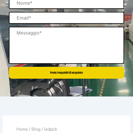
Email
Messaggio
Invia i requisiti di acquisto
Home
/
Blog
/ ledpcb