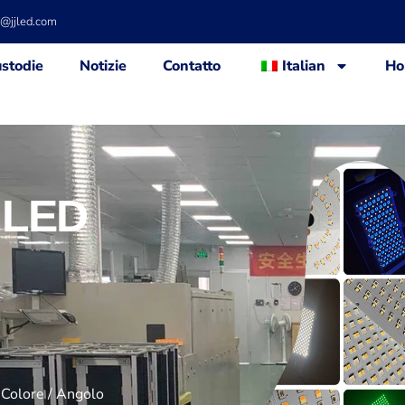
d@jjled.com
stodie
Notizie
Contatto
Italian
Ho
 LED
 Colore / Angolo