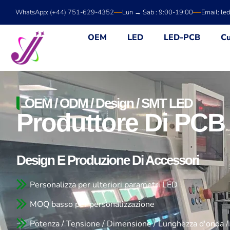
Vai
WhatsApp: (+44) 751-629-4352
Lun → Sab : 9:00-19:00
Email: le
al
contenuto
OEM
LED
LED-PCB
Cu
OEM / ODM / Design / SMT LED
Produttore Di PCB
Design E Produzione Di Accessori
Personalizza per ulteriori parametri LED
MOQ basso per personalizzazione
Potenza / Tensione / Dimensione / Lunghezza d'onda /