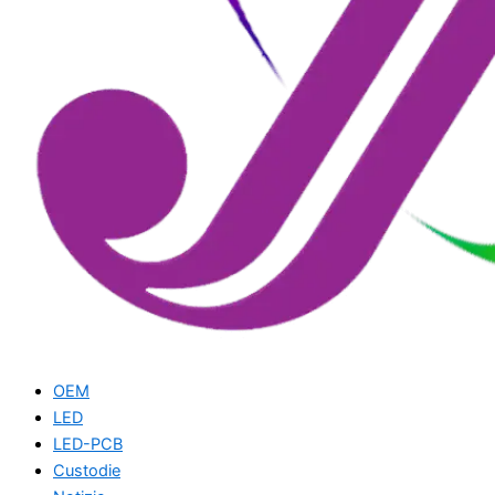
OEM
LED
LED-PCB
Custodie