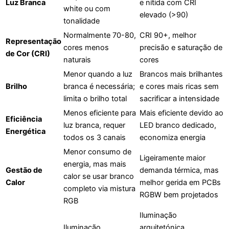
Luz Branca
e nítida com CRI
white ou com
elevado (>90)
tonalidade
Normalmente 70-80,
CRI 90+, melhor
Representação
cores menos
precisão e saturação de
de Cor (CRI)
naturais
cores
Menor quando a luz
Brancos mais brilhantes
Brilho
branca é necessária;
e cores mais ricas sem
limita o brilho total
sacrificar a intensidade
Menos eficiente para
Mais eficiente devido ao
Eficiência
luz branca, requer
LED branco dedicado,
Energética
todos os 3 canais
economiza energia
Menor consumo de
Ligeiramente maior
energia, mas mais
Gestão de
demanda térmica, mas
calor se usar branco
Calor
melhor gerida em PCBs
completo via mistura
RGBW bem projetados
RGB
Iluminação
Iluminação
arquitetónica,