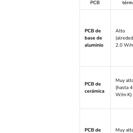
PCB
térm
PCB de
Alto
base de
(alrede
aluminio
2.0 W/m
Muy alt
PCB de
(hasta 
cerámica
W/m·K)
PCB de
Muy alt