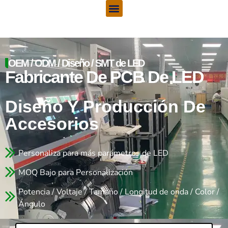
Menú
Saltar
al
contenido
OEM / ODM / Diseño / SMT de LED
Fabricante De PCB De LED
Diseño Y Producción De
Accesorios
Personaliza para más parámetros de LED
MOQ Bajo para Personalización
Potencia / Voltaje / Tamaño / Longitud de onda / Color /
Ángulo
Nombre