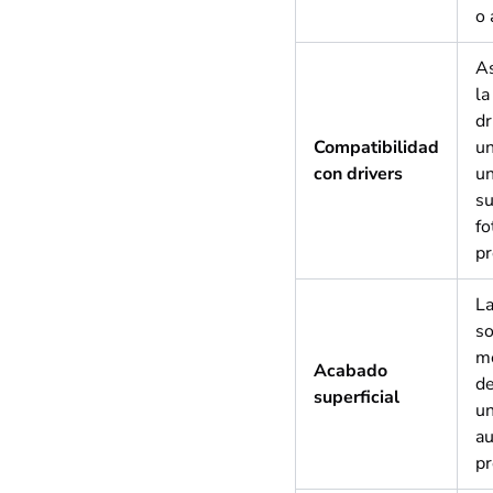
o 
As
la
dr
Compatibilidad
un
con drivers
un
su
fo
pr
La
so
me
Acabado
de
superficial
un
a
pr