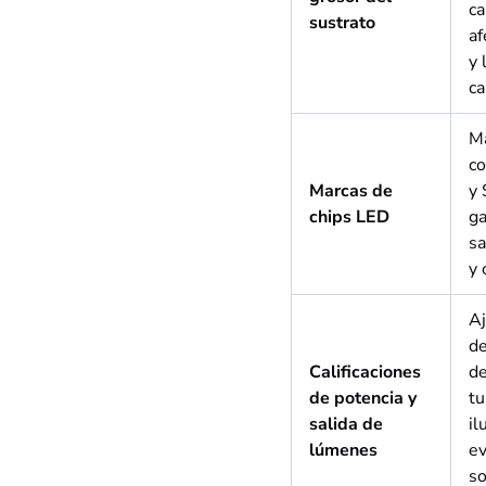
ca
sustrato
af
y 
ca
Ma
c
Marcas de
y
chips LED
ga
sa
y 
Aj
de
Calificaciones
de
de potencia y
tu
salida de
il
lúmenes
ev
so