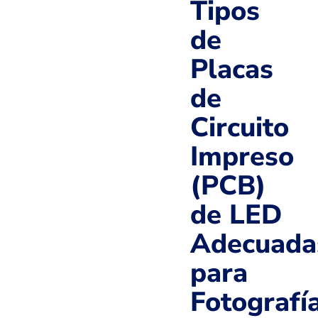
Tipos
de
Placas
de
Circuito
Impreso
(PCB)
de LED
Adecuada
para
Fotografí