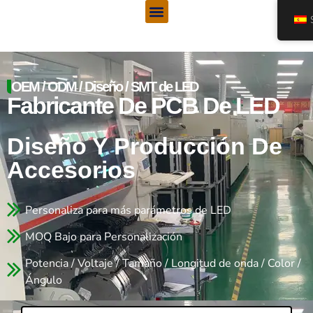
Menú
Saltar
al
contenido
OEM / ODM / Diseño / SMT de LED
Fabricante De PCB De LED
Diseño Y Producción De
Accesorios
Personaliza para más parámetros de LED
MOQ Bajo para Personalización
Potencia / Voltaje / Tamaño / Longitud de onda / Color /
Ángulo
Nombre