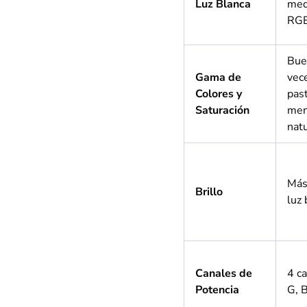
Luz Blanca
med
RG
Bue
Gama de
vec
Colores y
pas
Saturación
me
nat
Más
Brillo
luz 
Canales de
4 ca
Potencia
G, 