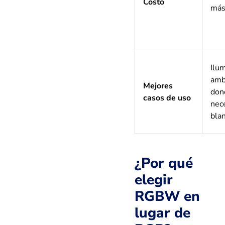
Costo
más
Ilu
amb
Mejores
don
casos de uso
nec
bla
¿Por qué
elegir
RGBW en
lugar de