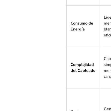
Lig
Consumo de
men
Energía
bla
efic
Cab
Complejidad
sim
del Cableado
me
can
Gen