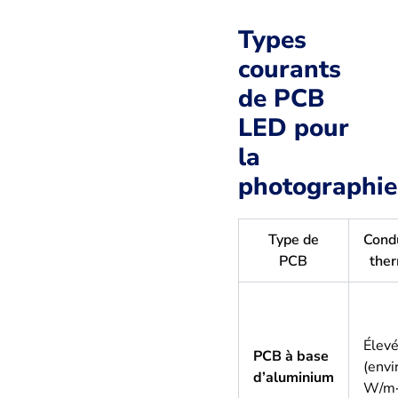
Types
courants
de PCB
LED pour
la
photographie
Type de
Condu
PCB
the
Élev
PCB à base
(envi
d’aluminium
W/m·