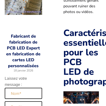
scintillement gênant
pouvant ruiner des
photos ou vidéos.
Caractéri
Fabricant de
essentiell
fabrication de
PCB LED Expert
pour les
en fabrication de
PCB
cartes LED
personnalisées
LED de
18 janvier 2026
photogra
Laissez votre
message :
Nom
Email