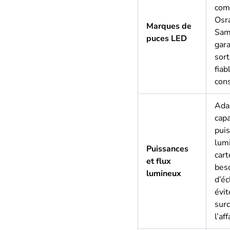
com
Osr
Marques de
Sam
puces LED
gar
sor
fiab
cons
Ada
capa
puis
lumi
Puissances
cart
et flux
bes
lumineux
d’éc
évit
surc
l’af