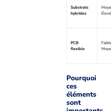
Substrats
Moye
hybrides
Élev
PCB
Faibl
flexible
Moy
Pourquoi
ces
éléments
sont
importants