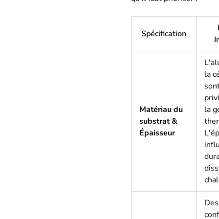
Spécification
I
L'a
la 
sont
priv
Matériau du
la g
substrat &
the
Épaisseur
L'é
infl
dura
diss
chal
Des
conf