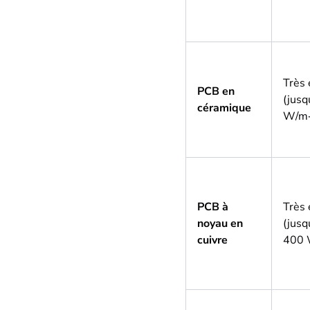
Très 
PCB en
(jusq
céramique
W/m·
PCB à
Très 
noyau en
(jusq
cuivre
400 