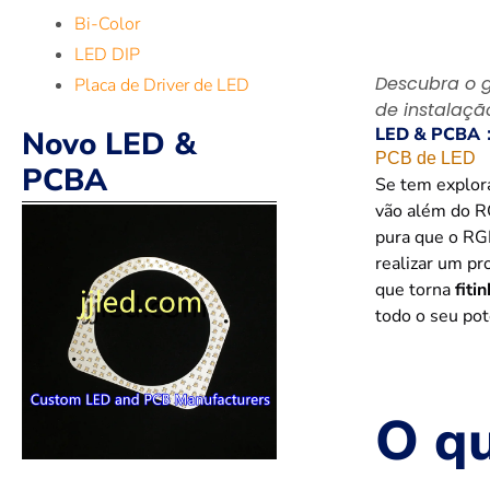
Bi-Color
LED DIP
Descubra o g
Placa de Driver de LED
de instalação
LED & PCBA
Novo LED &
PCB de LED
PCBA
Se tem explor
vão além do R
pura que o RGB
realizar um pr
que torna
fit
todo o seu pot
O q