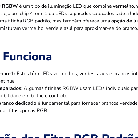
ED RGBW
é um tipo de iluminação LED que combina
vermelho, 
o seja um chip 4-em-1 ou LEDs separados colocados lado a lado
uma fitinha RGB padrão, mas também oferece uma
opção de lu
misturam vermelho, verde e azul para aproximar-se do branco
 Funciona
4-em-1:
Estes têm LEDs vermelhos, verdes, azuis e brancos i
ontínua.
Separados:
Algumas fitinhas RGBW usam LEDs individuais para c
xibilidade em brilho e controlo.
branco dedicado
é fundamental para fornecer brancos verdadei
as fitas apenas RGB.