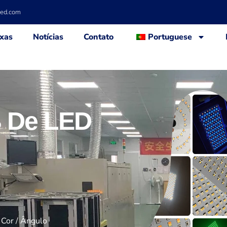
led.com
xas
Notícias
Contato
Portuguese
B De LED
 Cor / Ângulo