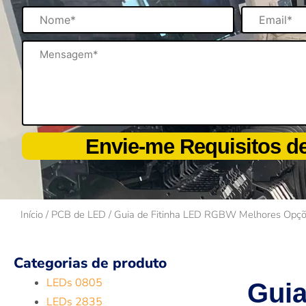
Nome
Email
Mensagem
Envie-me Requisitos 
Início
/
PCB de LED
/ Guia de Fitinha LED RGBW Melhores Opçõe
Categorias de produto
LEDs 0805
Guia
LEDs 2835