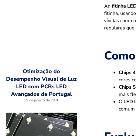
An
fitinha L
fitinha, usand
vívidas como 
regulares que 
Como
Otimização do
Chips 
Desempenho Visual de Luz
cores c
LED com PCBs LED
Chips 
Avançados de Portugal
mais fle
19 de janeiro de 2026
O
LED 
comum n