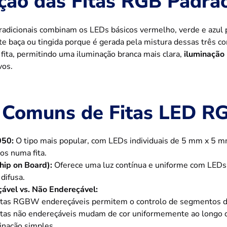
ção das Fitas RGB Padrã
radicionais combinam os LEDs básicos vermelho, verde e azul pa
 baça ou tingida porque é gerada pela mistura dessas três co
 fita, permitindo uma iluminação branca mais clara,
iluminação
vos.
 Comuns de Fitas LED 
50:
O tipo mais popular, com LEDs individuais de 5 mm x 5
os numa fita.
ip on Board):
Oferece uma luz contínua e uniforme com LEDs d
difusa.
ável vs. Não Endereçável:
itas RGBW endereçáveis permitem o controlo de segmentos de 
itas não endereçáveis mudam de cor uniformemente ao longo 
inação simples.