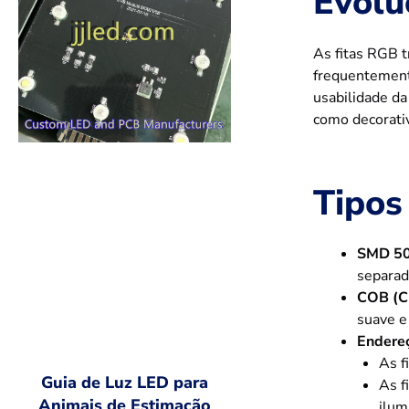
Evolu
As fitas RGB t
frequentemente
usabilidade da
como decorati
Tipos
SMD 50
separad
COB (Ch
suave e 
Endereç
As f
Guia de Luz LED para
As f
Animais de Estimação
ilum