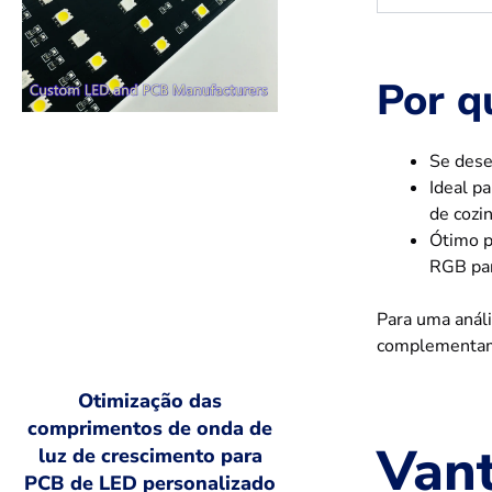
Por q
Se des
Ideal p
de cozi
Ótimo 
RGB par
Para uma anál
complementam
Otimização das
comprimentos de onda de
Van
luz de crescimento para
PCB de LED personalizado