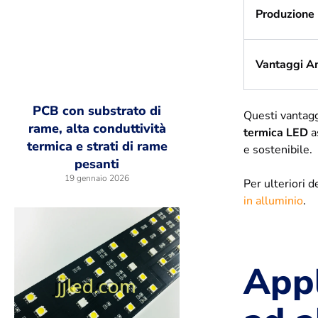
Produzione
Vantaggi A
PCB con substrato di
Questi vantaggi
rame, alta conduttività
termica LED
a
termica e strati di rame
e sostenibile.
pesanti
19 gennaio 2026
Per ulteriori 
in alluminio
.
Appl