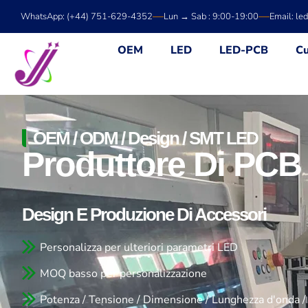
Vai
WhatsApp: (+44) 751-629-4352
Lun → Sab : 9:00-19:00
Email: le
al
contenuto
OEM
LED
LED-PCB
Cu
OEM / ODM / Design / SMT LED
Produttore Di PCB
Design E Produzione Di Accessori
Personalizza per ulteriori parametri LED
MOQ basso per personalizzazione
Potenza / Tensione / Dimensione / Lunghezza d'onda /