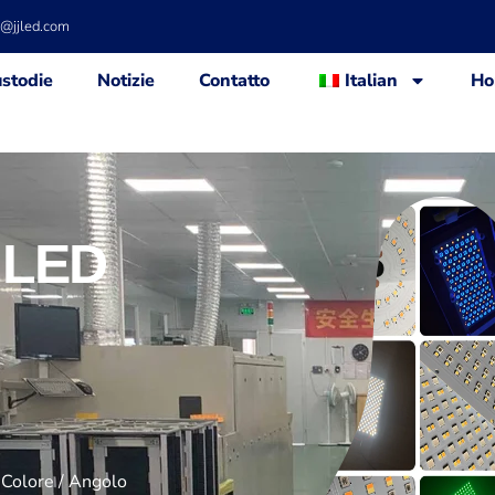
d@jjled.com
stodie
Notizie
Contatto
Italian
Ho
 LED
 Colore / Angolo