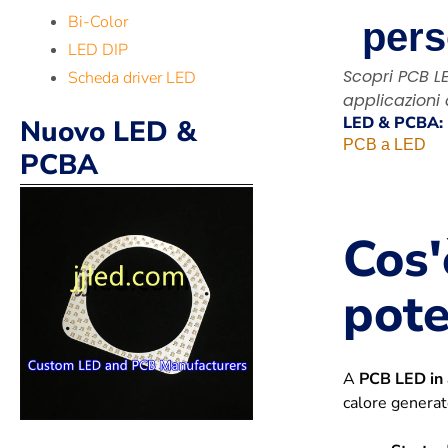
Bi-Color
pers
LED DIP
Scopri PCB L
Scheda driver LED
applicazioni 
LED & PCBA:
Nuovo LED &
PCB a LED
PCBA
Cos'
pot
A
PCB LED in 
calore generato