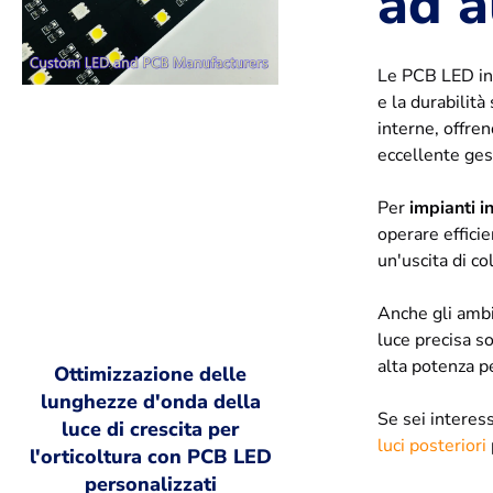
ad a
Le PCB LED in 
e la durabilità
interne, offren
eccellente ges
Per
impianti in
operare effici
un'uscita di co
Anche gli amb
luce precisa s
alta potenza pe
Ottimizzazione delle
lunghezze d'onda della
Se sei interess
luce di crescita per
luci posteriori
l'orticoltura con PCB LED
personalizzati