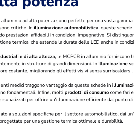
lta potenza
alluminio ad alta potenza sono perfette per una vasta gamma di
 sono critiche. In
illuminazione automobilistica
, queste schede s
do prestazioni affidabili in condizioni impegnative. Si distinguo
tione termica, che estende la durata delle LED anche in condizi
dustriali e di alta altezza
, le MCPCB in alluminio forniscono la
entemente in strutture di grandi dimensioni. In
illuminazione sc
lore costante, migliorando gli effetti visivi senza surriscaldarsi.
ienti medici traggono vantaggio da queste schede in
illuminaz
ono fondamentali. Infine, molti
prodotti di consumo
come fari e 
rsonalizzati per offrire un'illuminazione efficiente dal punto d
ato a soluzioni specifiche per il settore automobilistico, dai un
progettate per una gestione termica ottimale e durabilità.