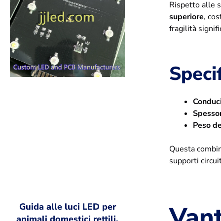
Rispetto alle 
superiore
, co
fragilità signi
Speci
Conduci
Spessor
Peso de
Questa combina
supporti circui
Vant
Guida alle luci LED per
animali domestici rettili,