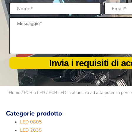
Nome
Email
Messaggio
Invia i requisiti di a
Home
/
PCB a LED
/ PCB LED in alluminio ad alta potenza person
Categorie prodotto
LED 0805
LED 2835