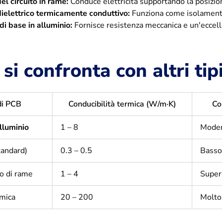
el circuito in rame:
Conduce elettricità supportando la posizio
dielettrico termicamente conduttivo:
Funziona come isolamento 
di base in alluminio:
Fornisce resistenza meccanica e un'eccell
si confronta con altri tip
di PCB
Conducibilità termica (W/m·K)
Co
lluminio
1 – 8
Moder
andard)
0.3 – 0.5
Bass
o di rame
1 – 4
Super
mica
20 – 200
Molto