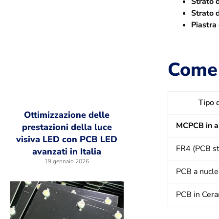
Strato d
Strato 
Piastra 
Come 
Tipo 
Ottimizzazione delle
MCPCB in a
prestazioni della luce
visiva LED con PCB LED
FR4 (PCB st
avanzati in Italia
19 gennaio 2026
PCB a nucle
PCB in Cera