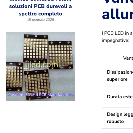
soluzioni PCB durevoli a
allu
spettro completo
19 gennaio 2026
I PCB LED in al
impegnative:
Van
Dissipazion
superiore
Durata este
Design legg
robusto