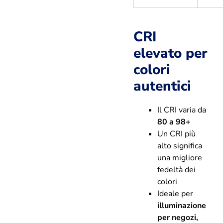
CRI
elevato per
colori
autentici
Il CRI varia da
80 a 98+
Un CRI più
alto significa
una migliore
fedeltà dei
colori
Ideale per
illuminazione
per negozi,