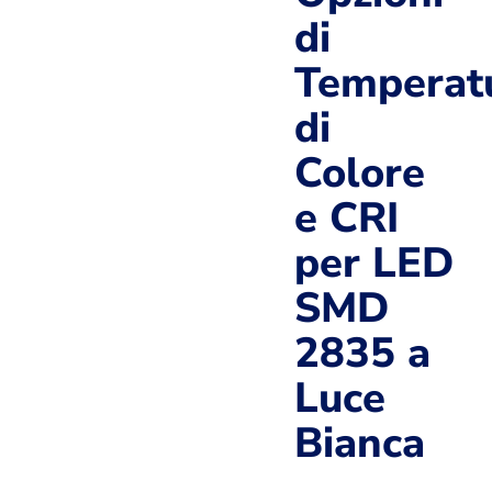
di
Temperat
di
Colore
e CRI
per LED
SMD
2835 a
Luce
Bianca