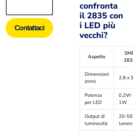
confronta
il 2835 con
i LED più
Contattaci
vecchi?
SM
Aspetto
283
Dimensioni
2,8 x 
(mm)
Potenza
0,2W 
per LED
1W
Output di
20-55
luminosità
lumen