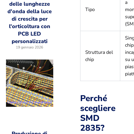
a
delle lunghezze
Tipo
mon
d'onda della luce
supe
di crescita per
(SM
l'orticoltura con
PCB LED
Sin
personalizzati
chi
19 gennaio 2026
Struttura del
inca
chip
su 
pias
piat
Perché
scegliere
SMD
2835?
Produzione di