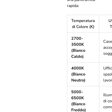
rapida:
Temperatura
Ut
di Colore (K)
T
2700-
Cas
3500K
accog
(Bianco
sogg
Caldo)
4000K
Uffic
(Bianco
spazi
Neutro)
lavo
5000-
Illu
6500K
di co
(Bianco
comm
Freddo)