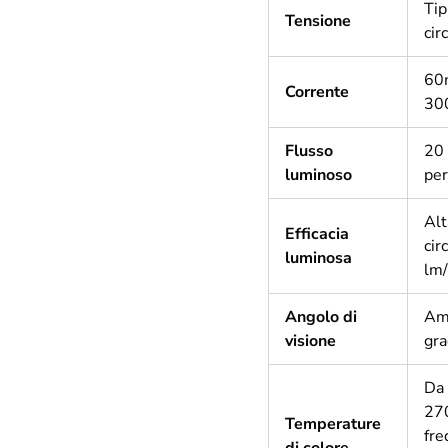
Ti
Tensione
cir
60
Corrente
30
Flusso
20
luminoso
pe
Alt
Efficacia
cir
luminosa
lm
Angolo di
Am
visione
gra
Da 
270
Temperature
fr
di colore