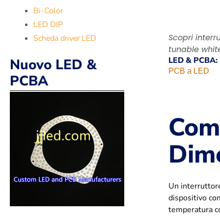
Bi-Color
LED DIP
Scopri interr
Scheda driver LED
tunable whit
LED & PCBA:
Nuovo LED &
PCB a LED
PCBA
Comp
Dime
Un interruttor
dispositivo co
temperatura c