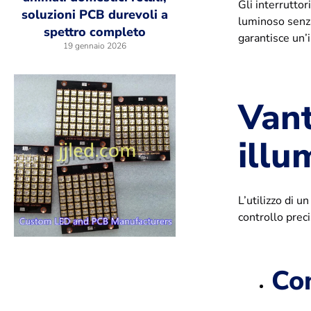
Gli interruttor
soluzioni PCB durevoli a
luminoso senza
spettro completo
garantisce un’
19 gennaio 2026
Vant
illu
L’utilizzo di u
controllo preci
Con