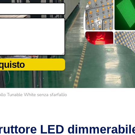
cquisto
llo Tunable White senza sfarfallio
rruttore LED dimmerabil