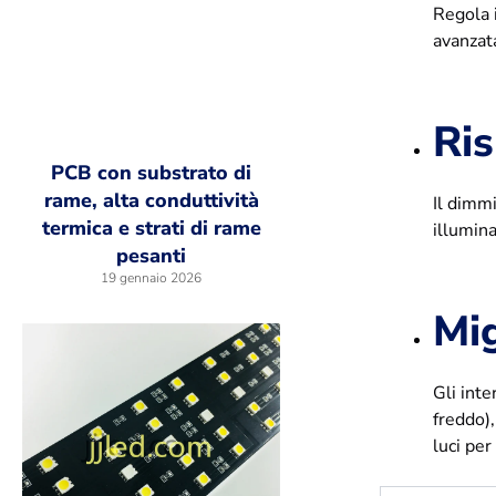
Regola i
avanzata
Ris
PCB con substrato di
rame, alta conduttività
Il dimmi
termica e strati di rame
illumin
pesanti
19 gennaio 2026
Mi
Gli inte
freddo)
luci per