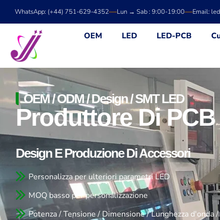
Vai
WhatsApp: (+44) 751-629-4352
Lun → Sab : 9:00-19:00
Email: le
al
contenuto
OEM
LED
LED-PCB
Cu
OEM / ODM / Design / SMT LED
Produttore Di PCB
Design E Produzione Di Accessori
Personalizza per ulteriori parametri LED
MOQ basso per personalizzazione
Potenza / Tensione / Dimensione / Lunghezza d'onda /