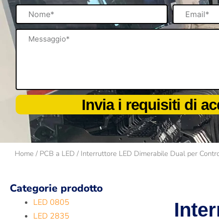
Nome
Email
Messaggio
Invia i requisiti di a
Home
/
PCB a LED
/ Interruttore LED Dimerabile Dual per Contro
Categorie prodotto
LED 0805
Inte
LED 2835