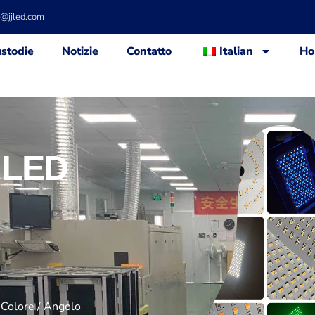
d@jjled.com
stodie
Notizie
Contatto
Italian
Ho
 LED
 Colore / Angolo