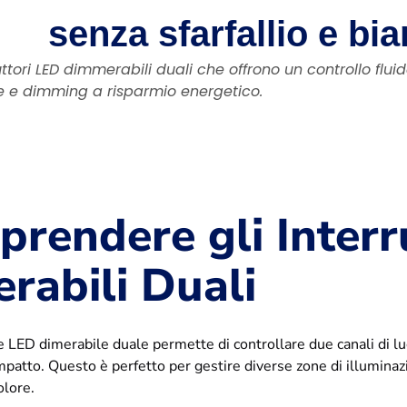
senza sfarfallio e bi
uttori LED dimmerabili duali che offrono un controllo fluid
e e dimming a risparmio energetico.
rendere gli Interr
rabili Duali
e LED dimerabile duale permette di controllare due canali di l
mpatto. Questo è perfetto per gestire diverse zone di illumi
olore.