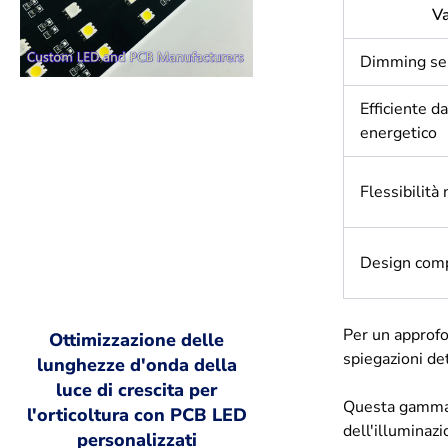
V
Dimming sen
Efficiente da
energetico
Flessibilità
Design com
Per un approfo
Ottimizzazione delle
spiegazioni de
lunghezze d'onda della
luce di crescita per
Questa gamma d
l'orticoltura con PCB LED
dell'illuminazi
personalizzati