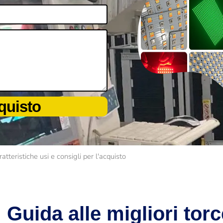
cquisto
teristiche usi e consigli per l'acquisto
Guida alle migliori to