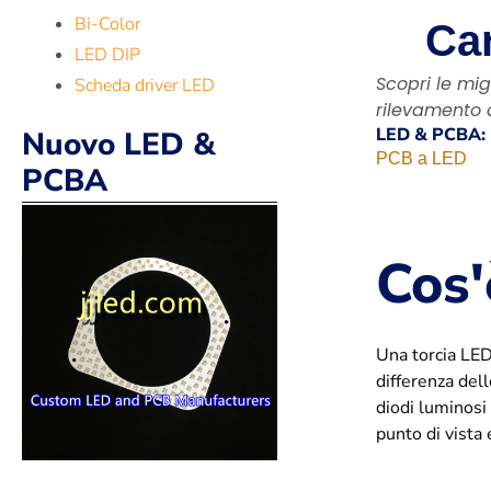
Bi-Color
Car
LED DIP
Scopri le mig
Scheda driver LED
rilevamento 
LED & PCBA:
Nuovo LED &
PCB a LED
PCBA
Cos'
Una torcia LED
differenza del
diodi luminosi
punto di vista