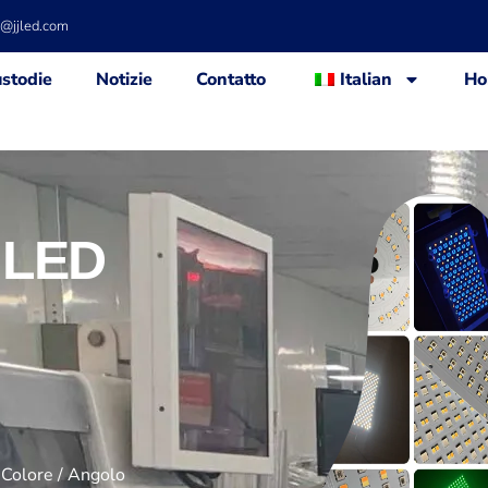
d@jjled.com
stodie
Notizie
Contatto
Italian
Ho
 LED
 Colore / Angolo