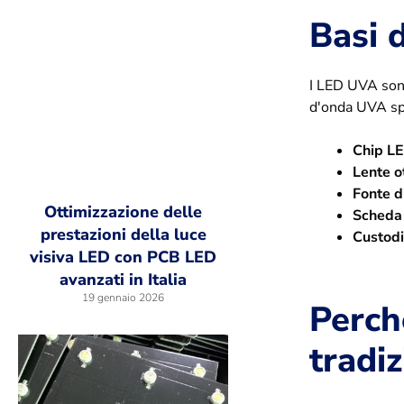
Basi 
I LED UVA sono
d'onda UVA sp
Chip L
Lente ot
Fonte d
Ottimizzazione delle
Scheda
prestazioni della luce
Custodi
visiva LED con PCB LED
avanzati in Italia
19 gennaio 2026
Perch
tradiz