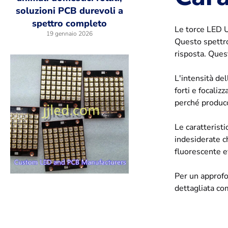
soluzioni PCB durevoli a
spettro completo
Le torce LED U
19 gennaio 2026
Questo spettro
risposta. Quest
L'intensità de
forti e focali
perché produco
Le caratterist
indesiderate c
fluorescente e
Per un approfo
dettagliata c