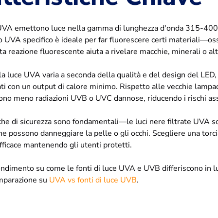
VA emettono luce nella gamma di lunghezza d'onda 315-400nm, 
 UVA specifico è ideale per far fluorescere certi materiali—os
a reazione fluorescente aiuta a rivelare macchie, minerali o altr
lla luce UVA varia a seconda della qualità e del design del L
zzati con un output di calore minimo. Rispetto alle vecchie lam
no meno radiazioni UVB o UVC dannose, riducendo i rischi asso
iche di sicurezza sono fondamentali—le luci nere filtrate UVA s
he possono danneggiare la pelle o gli occhi. Scegliere una torci
fficace mantenendo gli utenti protetti.
ndimento su come le fonti di luce UVA e UVB differiscono in l
omparazione su
UVA vs fonti di luce UVB
.