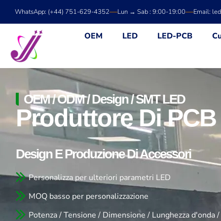
Vai
WhatsApp: (+44) 751-629-4352
Lun → Sab : 9:00-19:00
Email: le
al
contenuto
OEM
LED
LED-PCB
Cu
OEM / ODM / Design / SMT LED
Produttore Di PCB
Design E Produzione Di Accessori
Personalizza per ulteriori parametri LED
MOQ basso per personalizzazione
Potenza / Tensione / Dimensione / Lunghezza d'onda /