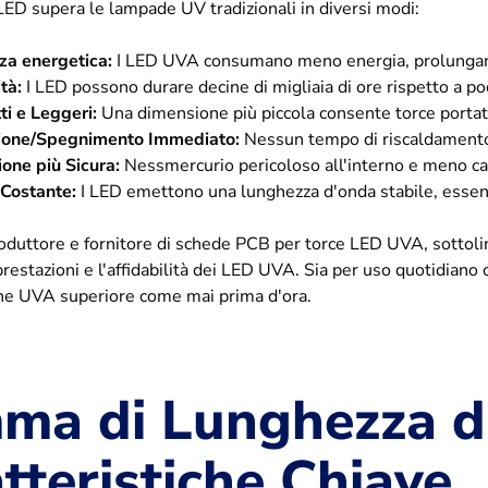
LED supera le lampade UV tradizionali in diversi modi:
nza energetica:
I LED UVA consumano meno energia, prolungando
tà:
I LED possono durare decine di migliaia di ore rispetto a p
i e Leggeri:
Una dimensione più piccola consente torce portatil
ione/Spegnimento Immediato:
Nessun tempo di riscaldamento
one più Sicura:
Nessmercurio pericoloso all'interno e meno ca
Costante:
I LED emettono una lunghezza d'onda stabile, essenzi
produttore e fornitore di schede PCB per torce LED UVA, sottol
restazioni e l'affidabilità dei LED UVA. Sia per uso quotidiano 
one UVA superiore come mai prima d'ora.
ma di Lunghezza d
tteristiche Chiave