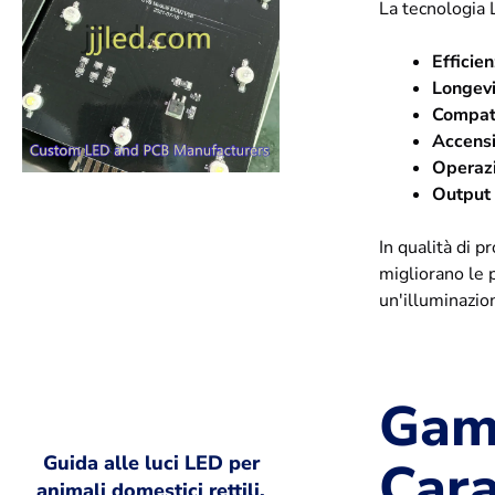
La tecnologia 
Efficie
Longevi
Compatt
Accens
Operazi
Output 
In qualità di 
migliorano le p
un'illuminazi
Gam
Cara
Guida alle luci LED per
animali domestici rettili,