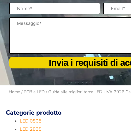
Nome
Email
Messaggio
Invia i requisiti di a
Home
/
PCB a LED
/ Guida alle migliori torce LED UVA 2026 Carat
Categorie prodotto
LED 0805
LED 2835